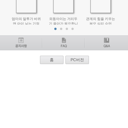
엄마의 말투가 바뀌
외동아이는 거리두
관계의 힘을 키우는
마
면 아이 뇌는 기적
기 육아가 필요합니
부모 심리 수업
이 일어난다
다
홈
PC버전