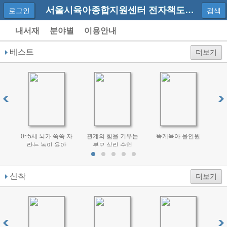
서울시육아종합지원센터 전자책도서관
로그인
검색
내서재
분야별
이용안내
베스트
더보기
0~5세 뇌가 쑥쑥 자
관계의 힘을 키우는
똑게육아 올인원
라
라는 놀이 육아
부모 심리 수업
아
신착
더보기