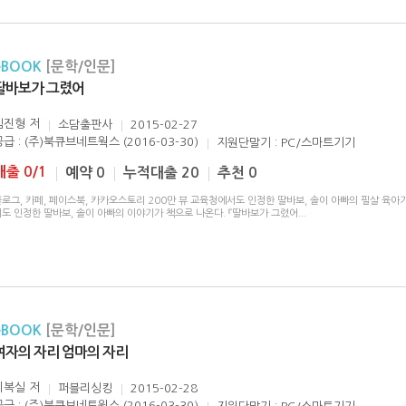
eBOOK
[문학/인문]
딸바보가 그렸어
김진형
저
소담출판사
2015-02-27
공급 : (주)북큐브네트웍스 (2016-03-30)
지원단말기 : PC/스마트기기
대출 0/1
예약 0
누적대출 20
추천 0
로그, 카페, 페이스북, 카카오스토리 200만 뷰 교육청에서도 인정한 딸바보, 솔이 아빠의 필살 육아
서도 인정한 딸바보, 솔이 아빠의 이야기가 책으로 나온다. 『딸바보가 그렸어
...
eBOOK
[문학/인문]
여자의 자리 엄마의 자리
이복실
저
퍼블리싱킹
2015-02-28
공급 : (주)북큐브네트웍스 (2016-03-30)