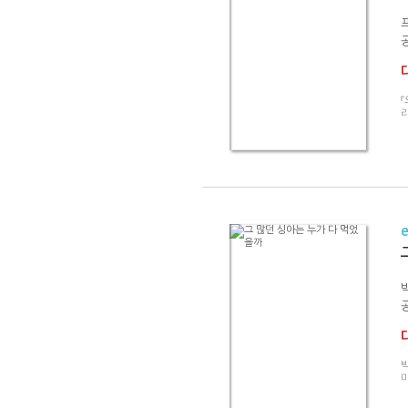
『
라
미