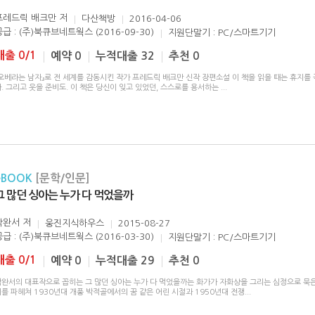
프레드릭 배크만
저
다산책방
2016-04-06
공급 : (주)북큐브네트웍스 (2016-09-30)
지원단말기 : PC/스마트기기
대출 0/1
예약 0
누적대출 32
추천 0
오베라는 남자』로 전 세계를 감동시킨 작가 프레드릭 배크만 신작 장편소설 이 책을 읽을 때는 휴지를 
. 그리고 웃을 준비도. 이 책은 당신이 잊고 있었던, 스스로를 용서하는
...
eBOOK
[문학/인문]
그 많던 싱아는 누가 다 먹었을까
박완서
저
웅진지식하우스
2015-08-27
공급 : (주)북큐브네트웍스 (2016-03-30)
지원단말기 : PC/스마트기기
대출 0/1
예약 0
누적대출 29
추천 0
박완서의 대표작으로 꼽히는 그 많던 싱아는 누가 다 먹었을까는 화가가 자화상을 그리는 심정으로 묵은
를 파헤쳐 1930년대 개풍 박적골에서의 꿈 같은 어린 시절과 1950년대 전쟁
...