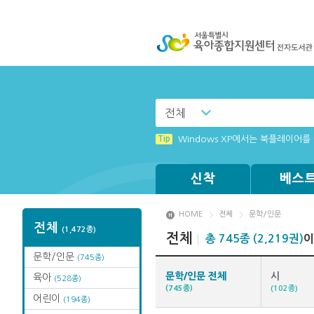
전체
Tip
(뷰어:북플레이어를 설치했는데) 전
Tip
Windows XP에서는 북플레이어를 
Tip
MAMACExtrac.dll 파일 다운로드
Tip
[전자책 서버 작업 안내]
신착
베스
HOME
전체
문학/인문
전체
(1,472종)
전체
총 745종 (2,219권)
이
문학/인문
(745종)
문학/인문 전체
시
육아
(528종)
(745종)
(102종)
어린이
(194종)