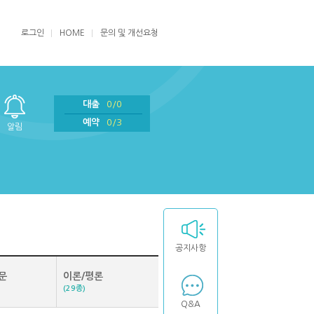
로그인
HOME
문의 및 개선요청
대출
0/0
예약
0/3
알림
공지사항
문
이론/평론
(29종)
Q&A