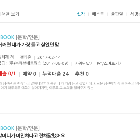
신착
베스트
출판일
서명
자책만 보기
eBOOK
[문학/인문]
어쩌면 내가 가장 듣고 싶었던 말
정희재
저
갤리온
2017-02-14
공급 : (주)북큐브네트웍스 (2017-06-09)
지원단말기 : PC/스마트기기
대출 0/1
예약 0
누적대출 24
추천 0
왜 당신은 늘 괜찮다고 말하나요?” 외롭던 내가 가장 듣고 싶었기에, 외로운 당신에게 꼭 들려주고 싶
이야기 하루하루 애쓰며 살아가지만, 아무도 그 노력을 알아주지 않는
...
eBOOK
[문학/인문]
할머니가 미안하다고 전해달랬어요