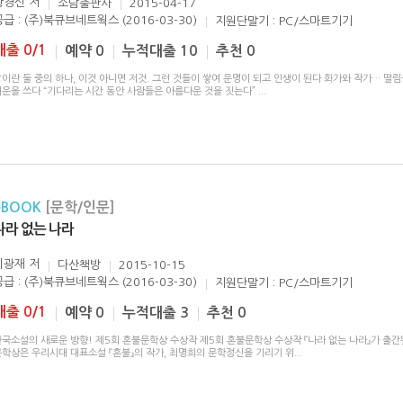
황경신
저
소담출판사
2015-04-17
공급 : (주)북큐브네트웍스 (2016-03-30)
지원단말기 : PC/스마트기기
대출 0/1
예약 0
누적대출 10
추천 0
이란 둘 중의 하나, 이것 아니면 저것. 그런 것들이 쌓여 운명이 되고 인생이 된다 화가와 작가… 떨림
여운을 쓰다 “기다리는 시간 동안 사람들은 아름다운 것을 짓는다”
...
eBOOK
[문학/인문]
나라 없는 나라
이광재
저
다산책방
2015-10-15
공급 : (주)북큐브네트웍스 (2016-03-30)
지원단말기 : PC/스마트기기
대출 0/1
예약 0
누적대출 3
추천 0
한국소설의 새로운 방향! 제5회 혼불문학상 수상작 제5회 혼불문학상 수상작 『나라 없는 나라』가 출간
문학상은 우리시대 대표소설 『혼불』의 작가, 최명희의 문학정신을 기리기 위
...