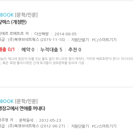
eBOOK
[문학/인문]
알렉스 (개정판)
피에르 르메트르
저
다산책방
2014-08-05
공급 : (주)북큐브네트웍스 (2015-11-18)
지원단말기 : PC/스마트기기
대출 0/1
예약 0
누적대출 5
추천 0
농의 ‘메그레 경감’의 뒤를 잇는 둘도 없이 유니크한 형사 캐릭터, ‘카미유 베르호벤’이 온다! 미스터리
, 혹은 ‘로망 폴리시에’든 간에 독자들이 장르문학을 읽으며 가장
...
eBOOK
[문학/인문]
냉장고에서 연애를 꺼내다
박주영
저
문학동네
2012-05-23
공급 : (주)북큐브네트웍스 (2012-06-27)
지원단말기 : PC/스마트기기