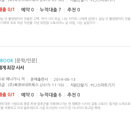
지원단말기 : PC/스마트기기
대출 0/1
예약 0
누적대출 7
추천 0
십 년 불량엄마의 진솔한 고백. 여자 나이 오십, 나는 아직도 나에게 설렌다. 삼십 년 불량엄마의 진솔
성가족부 최초 여성 차관을 지낸 워킹맘 스토리어느 날 아침, 나는 실업자가
...
eBOOK
[문학/인문]
세계 최강 사서
조쉬 해나가니
저
문예출판사
2014-06-13
공급 : (주)북큐브네트웍스 (2015-11-18)
지원단말기 : PC/스마트기기
대출 0/1
예약 0
누적대출 6
추천 0
책에 대한 사랑으로 중증 투렛 증후군을 극복해나가는 한 행복한 사서의 감동 스토리! 힘겨운 노력으로
군을 극복하고 미국 솔트레이크 시립 도서관의 사서가 된 사나이의 회고담 책에
...