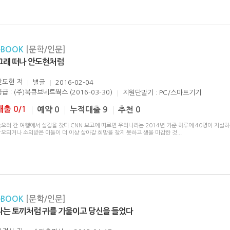
eBOOK
[문학/인문]
그래 떠나 안도현처럼
안도현
저
별글
2016-02-04
공급 : (주)북큐브네트웍스 (2016-03-30)
지원단말기 : PC/스마트기기
대출 0/1
예약 0
누적대출 9
추천 0
으러 간 여행에서 살길을 찾다 CNN 보고에 따르면 우리나라는 2014년 기준 하루에 40명이 자살하
낙오되거나 소외받은 이들이 더 이상 살아갈 희망을 찾지 못하고 생을 마감한 것
...
eBOOK
[문학/인문]
나는 토끼처럼 귀를 기울이고 당신을 들었다