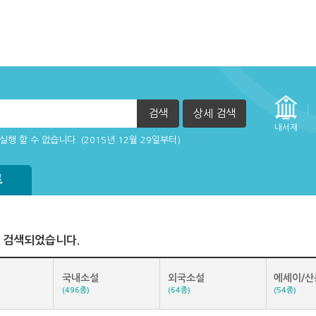
검색
상세 검색
자책이 열리지 않아요.
실행 할 수 없습니다. (2015년 12월 29일부터)
내서재
트
 검색되었습니다.
국내소설
외국소설
에세이/산
(496종)
(64종)
(54종)