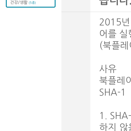
습니다.
건강/생활
(5종)
2015년
어를 실
(북플레
사유
북플레이
SHA-1
1. SH
하지 않