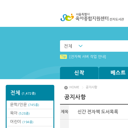
전체
Tip
Windows XP에서는 북플레이어를 실행
Tip
[전자책 서버 작업 안내]
Tip
Tip
(뷰어:북플레이어를 설치했는데) 전자
MAMACExtrac.dll 파일 다운로드
신착
베스트
HOME
공지사항
전체
(1,472종)
공지사항
문학/인문
(745종)
제목
신간 전자책 도서목록
육아
(528종)
어린이
(194종)