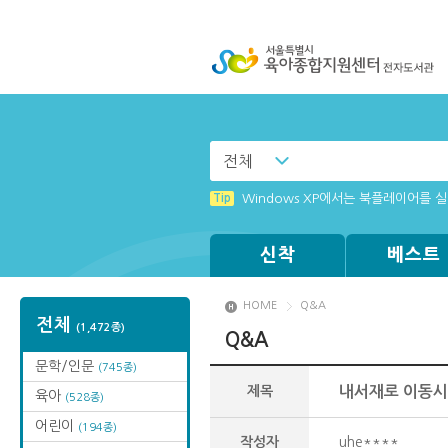
전체
Tip
[전자책 서버 작업 안내]
Tip
Windows XP에서는 북플레이어를 실행
Tip
Tip
(뷰어:북플레이어를 설치했는데) 전자
MAMACExtrac.dll 파일 다운로드
신착
베스트
HOME
Q&A
전체
(1,472종)
Q&A
문학/인문
(745종)
제목
내서재로 이동시
육아
(528종)
어린이
(194종)
작성자
uhe****