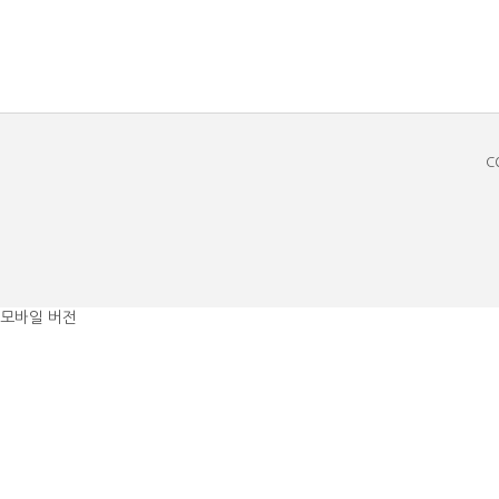
C
모바일 버전